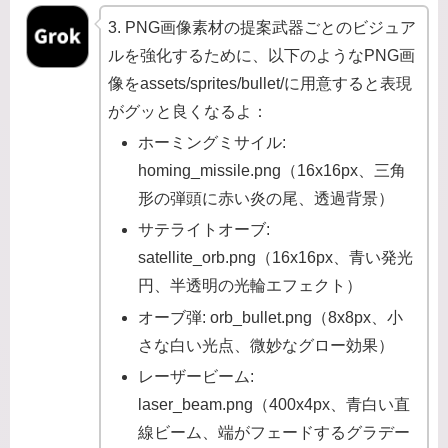
3. PNG画像素材の提案武器ごとのビジュア
ルを強化するために、以下のようなPNG画
像をassets/sprites/bullet/に用意すると表現
がグッと良くなるよ：
ホーミングミサイル:
homing_missile.png（16x16px、三角
形の弾頭に赤い炎の尾、透過背景）
サテライトオーブ:
satellite_orb.png（16x16px、青い発光
円、半透明の光輪エフェクト）
オーブ弾: orb_bullet.png（8x8px、小
さな白い光点、微妙なグロー効果）
レーザービーム:
laser_beam.png（400x4px、青白い直
線ビーム、端がフェードするグラデー