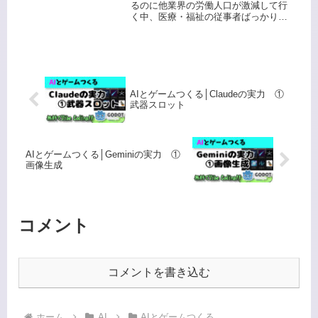
それは合理的だと思います
るのに他業界の労働人口が激減して行
く中、医療・福祉の従事者ばっかり増
か？
やす事を国策としてやっておきなが
ら、日本が30年不況の原因を減税しな
かった事が原因という人がいますが、
合理的だと思いますか？ああ、この質
問...
AIとゲームつくる│Claudeの実力 ①
武器スロット
AIとゲームつくる│Geminiの実力 ①
画像生成
コメント
コメントを書き込む
ホーム
AI
AIとゲームつくる