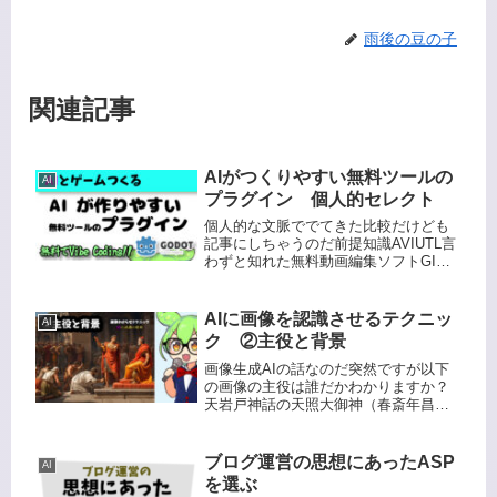
雨後の豆の子
関連記事
AIがつくりやすい無料ツールの
AI
プラグイン 個人的セレクト
個人的な文脈ででてきた比較だけども
記事にしちゃうのだ前提知識AVIUTL言
わずと知れた無料動画編集ソフトGIMP
言わずと知れた無料画像編集ソフト
Unity言わずと知れた無料ゲームエンジ
ンGodot管理人も知らなかった無料ゲー
AIに画像を認識させるテクニッ
AI
ムエンジンティラ...
ク ②主役と背景
画像生成AIの話なのだ突然ですが以下
の画像の主役は誰だかわかりますか？
天岩戸神話の天照大御神（春斎年昌
画、明治22年（1889年））はい天照大
御神ですね。奥の岩影から見える女性
ですね。ChatGPTは優秀 ※参考はじ
ブログ運営の思想にあったASP
AI
めに、これは対話を通して...
を選ぶ