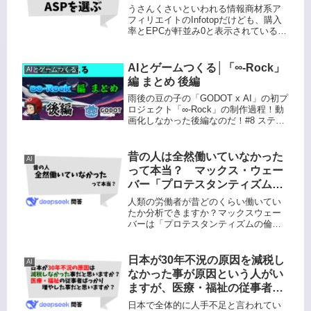
うさんくさいといわれる情報商材系ア
フィリエイトのInfotopだけども、購入
率とEPCが軒並み0と表示されているも
のが多い。 こういうのはほとんど成果
があがっていないのかな？ でも会社が
存続しているって言う事は、どこかで
AIとゲームつくる│「∞-Rock」
AIとゲームつくる
利益を上げているはず...
編 まとめ 後編
雨後の豆の子の「GODOT x AI」の初プ
ロジェクト「∞-Rock」の制作過程！動
画化しなかった後編なのだ！#8 ステー
ジ1_4_6 を作るのだStage1は
ChatGPTCreated with GIMPCreated
with GIM...
昔の人は全然働いていなかった
AI
って本当？ マックス・ウェー
バー「プロテスタンティズムの
倫理と資本主義の精神」西洋と
人類の労働者が昔どのくらい働いてい
江戸時代 一日何時間働いてい
たか分析できますか？マックスウェー
バーは「プロテスタンティズムの倫理
たのか
と資本主義の精神」の中でプロテスタ
ンティズムが普及するまであまり働い
ていなかったと言及しています。昔は
日本が30年不況の原因を減税し
AI
日が暮れてきたら仕事をしないし、適
なかった事が原因という人がい
当...
ますが、医療・福祉の従事者ば
っかり増やした事を無視して、
日本で全体的に人手不足と言われてい