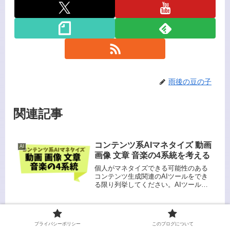
雨後の豆の子
関連記事
コンテンツ系AIマネタイズ 動画
AI
画像 文章 音楽の4系統を考える
個人がマネタイズできる可能性のある
コンテンツ生成関連のAIツールをでき
る限り列挙してください。AIツール
は、個人がコンテンツを生成し、それ
をマネタイズするための強力な手段と
なり得ます。以下に、そのようなツー
AI と ゲームエンジン 相性の良
AIとゲームつくる
ルのいくつかを列挙します：個人が
いのはどれか
プライバシーポリシー
このブログについて
マ...