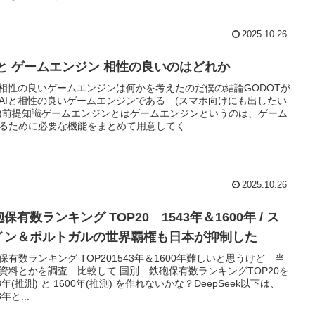
2025.10.26
I と ゲームエンジン 相性の良いのはどれか
と相性の良いゲームエンジンは何かを考えたのだ僕の結論GODOTが
AIと相性の良いゲームエンジンである (スマホ向けにも出したい
)前提知識ゲームエンジンとはゲームエンジンというのは、ゲーム
るために必要な機能をまとめて用意してく...
2025.10.26
保有数ランキング TOP20 1543年＆1600年 / ス
イン＆ポルトガルの世界覇権も日本が抑制した
保有数ランキング TOP201543年＆1600年難しいと思うけど 当
資料とかを調査 比較して 国別 鉄砲保有数ランキングTOP20を
43年(推測) と 1600年(推測) を作れないかな？DeepSeek以下は、
3年と...