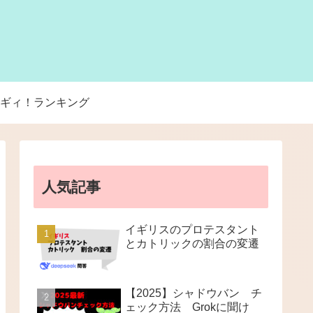
ギィ！ランキング
人気記事
イギリスのプロテスタント
とカトリックの割合の変遷
【2025】シャドウバン チ
ェック方法 Grokに聞け