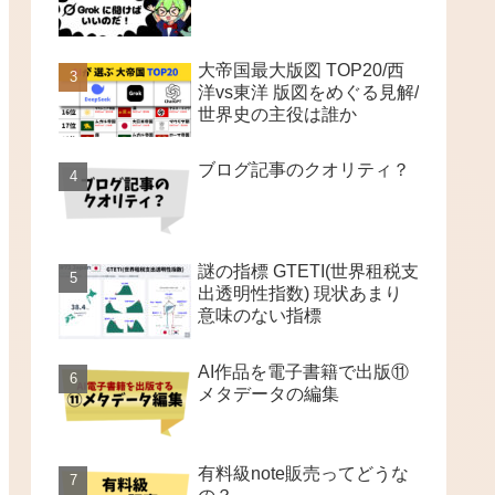
大帝国最大版図 TOP20/西
洋vs東洋 版図をめぐる見解/
世界史の主役は誰か
ブログ記事のクオリティ？
謎の指標 GTETI(世界租税支
出透明性指数) 現状あまり
意味のない指標
AI作品を電子書籍で出版⑪
メタデータの編集
有料級note販売ってどうな