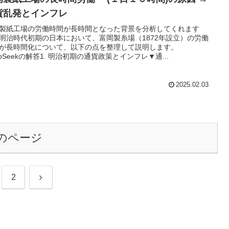
貨乱発とインフレ
製紙工場の労働時間が長時間となった背景を分析してくれます
明治時代初期の日本において、富岡製糸場（1872年設立）の労働
が長時間化について、以下の点を整理して説明します。
epSeekの解答1. 明治初期の通貨政策とインフレ▼通...
2025.02.03
のページ
次
2
へ