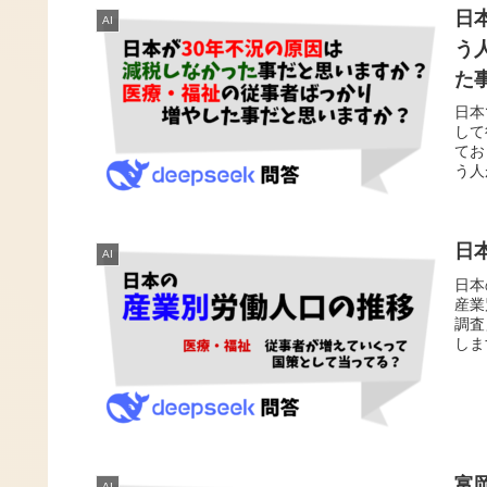
日
AI
う
た
日本
して
てお
う人
日
AI
日本
産業
調査
しま
富
AI