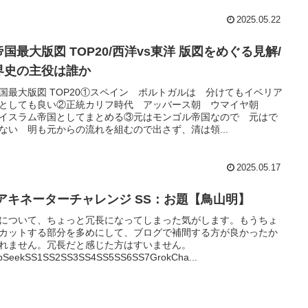
2025.05.22
国最大版図 TOP20/西洋vs東洋 版図をめぐる見解/
界史の主役は誰か
国最大版図 TOP20①スペイン ポルトガルは 分けてもイベリア
としても良い②正統カリフ時代 アッバース朝 ウマイヤ朝
イスラム帝国としてまとめる③元はモンゴル帝国なので 元はで
ない 明も元からの流れを組むので出さず、清は領...
2025.05.17
I アキネーターチャレンジ SS：お題【鳥山明】
について、ちょっと冗長になってしまった気がします。もうちょ
カットする部分を多めにして、ブログで補間する方が良かったか
れません。冗長だと感じた方はすいません。
pSeekSS1SS2SS3SS4SS5SS6SS7GrokCha...