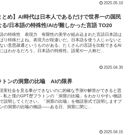
2025.05.10
まとめ】AI時代は日本人であるだけで世界一の国民
なる/日本語の特殊性/AIが難しかった言語 TO20
語の特殊性 表現力 有限性の美学が組み込まれた言語日本語は
ぱり特殊だよね。表現力が段違いだ。日本語を使う人じゃないと
ない意思疎通というものがある。たくさんの言語を比較できるAI
にはわかるだろう。日本語の特殊性。語尾や一人称だ...
2025.04.30
ラトンの洞窟の比喩 AIの限界
は現実社会を見る事ができないのに的確な予測や解答ができると思
 - 私と僕のGPT歴プラトンの「洞窟の比喩」をわかりやすい物語
で説明してください。「洞窟の比喩」を物語形式で説明しますプ
ンの洞窟の比喩の物語――ある日、洞窟に閉じ...
2025.04.15