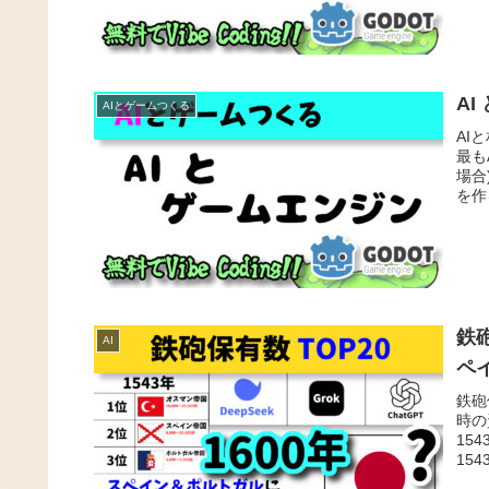
A
AIとゲームつくる
AI
最も
場合
を作
鉄砲
AI
ペ
鉄砲
時の
15
154