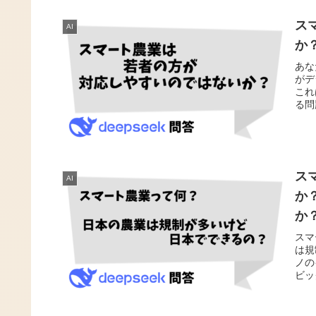
ス
AI
か
あな
がデ
これ
る問
ス
AI
か
か
スマ
は規
ノの
ビッ