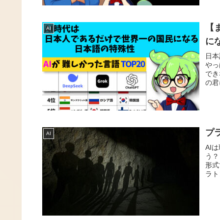
【
AI
に
日本
やっ
でき
の君
プ
AI
AI
う？
形式
ラト