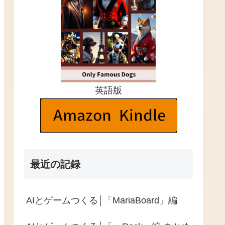
英語版
最近の記録
AIとゲームつくる│「MariaBoard」編