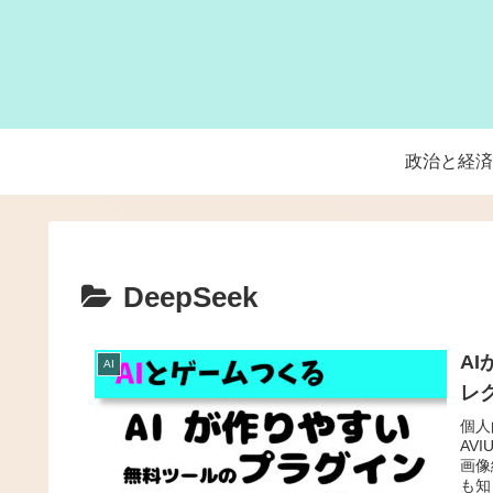
政治と経済
DeepSeek
A
AI
レ
個人
AV
画像
も知