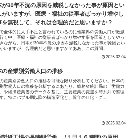
本が30年不況の原因を減税しなかった事が原因とい
人がいますが、医療・福祉の従事者ばっかり増やし
事を無視して、それは合理的だと思いますか？
で全体的に人手不足と言われているのに他業界の労働人口が激減
行く中、医療・福祉の従事者ばっかり増やす事を国策としてやっ
きながら、日本が30年不況の原因を減税しなかった事が原因とい
がいますが、合理的だと思いますか？ああ、この質問...
2025.02.04
本の産業別労働人口の推移
の産業別労働人口の推移を可能な限り分析してください。日本の
別労働人口の推移を分析するにあたり、総務省統計局の「労働力
」や経済産業省のデータを基に、主要産業の変遷を時系列で整理
す。特にバブル期以降の構造変化と、近年のIT化・グ...
2025.02.04
岡製紙工場の長時間労働 (１日１６時間)の原因 →