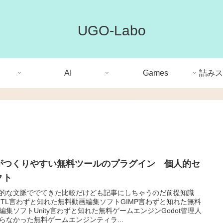
UGO-Labo
AI
Games
詰みス
Iがつくりやすい無料ツールのプラグイン 個人的セ
クト
的な文脈ででてきた比較だけども記事にしちゃうのだ前提知識
IUTL言わずと知れた無料動画編集ソフトGIMP言わずと知れた無料
編集ソフトUnity言わずと知れた無料ゲームエンジンGodot管理人
らなかった無料ゲームエンジンティラ...