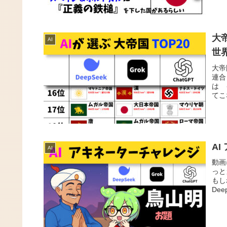
大帝
AI
世
大帝
連合
は 
てこ
A
AI
動画
っと
もし
Dee