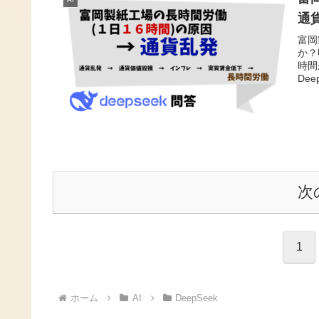
通
富岡
か？
時間
De
次
1
ホーム
AI
DeepSeek