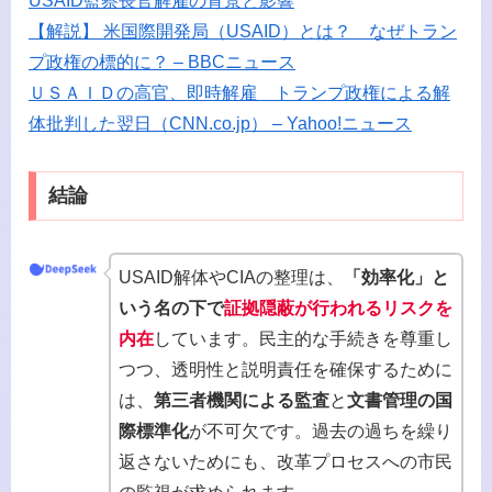
USAID監察長官解雇の背景と影響
【解説】 米国際開発局（USAID）とは？ なぜトラン
プ政権の標的に？ – BBCニュース
ＵＳＡＩＤの高官、即時解雇 トランプ政権による解
体批判した翌日（CNN.co.jp） – Yahoo!ニュース
結論
USAID解体やCIAの整理は、
「効率化」と
いう名の下で
証拠隠蔽が行われるリスクを
内在
しています。民主的な手続きを尊重し
つつ、透明性と説明責任を確保するために
は、
第三者機関による監査
と
文書管理の国
際標準化
が不可欠です。過去の過ちを繰り
返さないためにも、改革プロセスへの市民