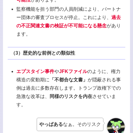
監察機能を担う部門の人員削減により、パートナ
ー団体の審査プロセスが停止。これにより、
過去
の不正関連文書の検証が不可能になる懸念
があり
ます。
（3）
歴史的な前例との類似性
エプスタイン事件
や
JFKファイル
のように、権力
構造の変動期に
「不都合な文書」
が隠蔽される事
例は過去に多数存在します。トランプ政権下での
急激な改革は、
同様のリスクを内在
させていま
す。
やっぱある
なぁ。そのリスク