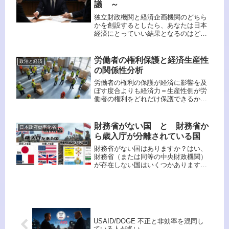
議 ～
独立財政機関と経済企画機関のどちら
かを創設するとしたら、あなたは日本
経済にとっていい結果となるのはどち
らだと思いますか？ 深く考えてくださ
い。日本の経済政策の課題を解決する
ため、独立財政機関と経済企画機関の
労働者の権利保護と経済生産性
政治と経済
いずれを優先すべきかについては、
の関係性分析
以...
労働者の権利の保護が経済に影響を及
ぼす度合よりも経済力＝生産性側が労
働者の権利をどれだけ保護できるかを
規定しそうだね。 だから、労働者の権
利を保護すれば経済が良くなるとか、
労働者の権利を低下させたから経済が
財務省がない国 と 財務省か
日本政府効率化省
悪くなったと言う論は因果が逆かも
ら歳入庁が分離されている国
し...
財務省がない国はありますか？はい、
財務省（または同等の中央財政機関）
が存在しない国はいくつかあります。
主に以下のようなケースが挙げられま
す。財務省がない国1. 政府構造が極め
て小規模な国家① バチカン市国特徴：
世界最小の国家で、政府機構が非...
USAID/DOGE 不正と非効率を混同し
ている人が多い