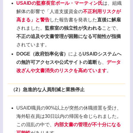
USAIDの監察長官ポール・マーティン氏
は、組織
解体の影響で「人道支援資金の
不正利用リスクが
高まる」と警告
した報告書を発表した
直後に解雇
されました。
監察室の独立性が失われる
ことで、
不正の追及や文書管理が困難になる可能性が指摘
されています。
DOGE（政府効率化省）
による
USAIDシステムへ
の無許可アクセスや公式サイトの遮断
も、
データ
改ざんや文書消失のリスクを高めています
。
（2）
急進的な人員削減と業務停止
USAID職員の90%以上が突然の休職措置を受け、
海外駐在員は30日以内の帰国を命じられました。
この混乱の中で、
内部文書の管理が不十分になる
可能性
があります。