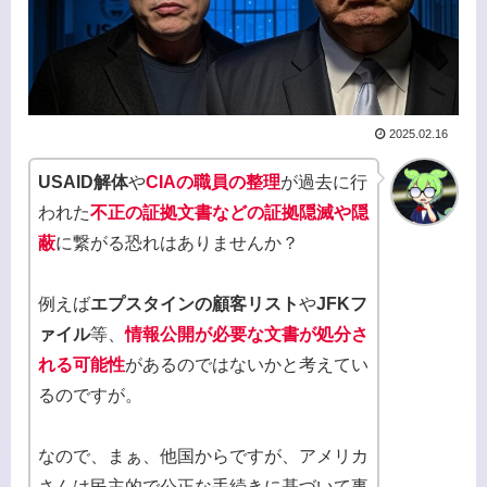
2025.02.16
USAID解体
や
CIAの職員の整理
が過去に行
われた
不正の証拠文書などの証拠隠滅や隠
蔽
に繋がる恐れはありませんか？
例えば
エプスタインの顧客リスト
や
JFKフ
ァイル
等、
情報公開が必要な文書が処分さ
れる可能性
があるのではないかと考えてい
るのですが。
なので、まぁ、他国からですが、アメリカ
さんは民主的で公正な手続きに基づいて事