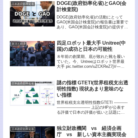
DOGE(政府効率化省)とGAO(会
日本政府効率化省
計検査院)
DOGE(政府効率化省)の活動にとって
GAO(米国会計検査院)の報告書は重要で
あり、GAO(米国会計検査院)の提供する
情報抜きにDOGEの目的を達成しよう
とする事は、非効率な事業である事の
根拠が乏しいままに必要な事業をカッ
四足ロボット最大手 Unitree(中
政治と経済
トしてしまう恐れが...
国)の成功と日本の可能性
８年前の創業期、底が敗れた靴を履い
ていた。今、Untreeはロボット世界最
大手 pic.twitter.com/uZCKReZ7jV—
宋 文洲 (@sohbunshu) February 20,
2025 Unitreeの成功は中国でなく...
謎の指標 GTETI(世界租税支出透
日本政府効率化省
明性指数) 現状あまり意味のな
い指標
世界租税支出透明性指数GTETI -----------
--------------------------- 上記のHPが公表す
る評価で日本の評価が低いと話題にな
っていました。 日本の租税支出透明性
が高いとは言いませんが、しかし、上
記のサ...
独立財政機関 vs 経済企画
日本政府効率化省
庁 vs 新しい資本主義実現会