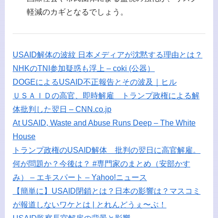
軽減のカギとなるでしょう。
USAID解体の波紋 日本メディアが沈黙する理由とは？
NHKのTNI参加疑惑も浮上 – coki (公器）
DOGEによるUSAID不正報告とその波及｜ヒル
ＵＳＡＩＤの高官、即時解雇 トランプ政権による解
体批判した翌日 – CNN.co.jp
At USAID, Waste and Abuse Runs Deep – The White
House
トランプ政権のUSAID解体 批判の翌日に高官解雇。
何が問題か？今後は？ #専門家のまとめ（安部かす
み） – エキスパート – Yahoo!ニュース
【簡単に】USAID閉鎖とは？日本の影響は？マスコミ
が報道しないワケとは | とれんどうぇ〜ぶ！