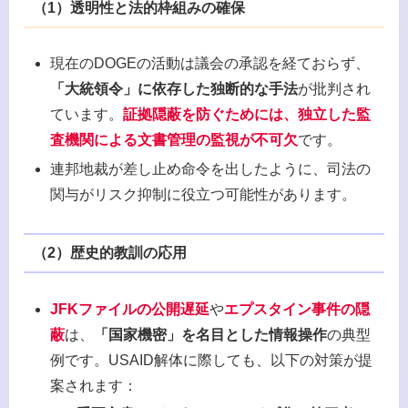
（1）
透明性と法的枠組みの確保
現在のDOGEの活動は議会の承認を経ておらず、
「大統領令」に依存した独断的な手法
が批判され
ています。
証拠隠蔽を防ぐためには、独立した監
査機関による文書管理の監視が不可欠
です。
連邦地裁が差し止め命令を出したように、司法の
関与がリスク抑制に役立つ可能性があります。
（2）
歴史的教訓の応用
JFKファイルの公開遅延
や
エプスタイン事件の隠
蔽
は、
「国家機密」を名目とした情報操作
の典型
例です。USAID解体に際しても、以下の対策が提
案されます：