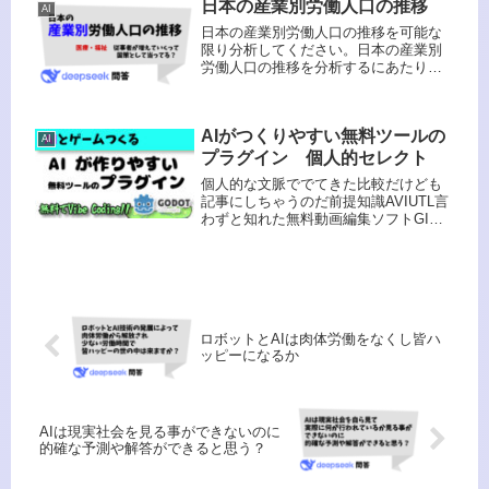
日本の産業別労働人口の推移
ピーして貼り付けるだけでは、ブロ
AI
グ...
日本の産業別労働人口の推移を可能な
限り分析してください。日本の産業別
労働人口の推移を分析するにあたり、
総務省統計局の「労働力調査」や経済
産業省のデータを基に、主要産業の変
遷を時系列で整理します。特にバブル
AIがつくりやすい無料ツールの
期以降の構造変化と、近年のIT化・グ...
AI
プラグイン 個人的セレクト
個人的な文脈ででてきた比較だけども
記事にしちゃうのだ前提知識AVIUTL言
わずと知れた無料動画編集ソフトGIMP
言わずと知れた無料画像編集ソフト
Unity言わずと知れた無料ゲームエンジ
ンGodot管理人も知らなかった無料ゲー
ムエンジンティラ...
ロボットとAIは肉体労働をなくし皆ハ
ッピーになるか
AIは現実社会を見る事ができないのに
的確な予測や解答ができると思う？