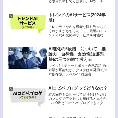
る限り列挙してください。AIツール
は、個人がコンテンツを生成し、それ
をマネタイズするための強力な手段と
なり得ます。以下に、そのようなツー
トレンドのAIサービス(2024年
AI
ルのいくつかを列挙します：個人が
版)
マ...
トレンディなAIを可能な限り列挙して
くれますかもちろん、ここ最近のトレ
ンディなAI技術やサービスを可能な限
り列挙します。これらは2024年時点で
注目されているものです：2024年トレ
ンドのAIサービス言語モデル・対話型
AI進化の5段階 について 推
AI
AIOpenAI GP...
論力 自律性 創造性(文脈理
解)の三つの軸で考える
レベル1：チャットボット自然言語での
対話が可能だが、タスクは単発的で指
示依存型。レベル2：推論者
（Reasoners）博士号保有者レベルの推
論能力を備え、複雑な問題を段階的に
解決可能。レベル3：エージェント
AIコピペブログってどうなの？
AI
（Agents）数日間にわたる自律...
君の回答をコピーして貼り付けただけ
のブログでアクセスを稼げると思うか
い？99%がコピペのブログでもアクセ
スを稼げるブログの成功はコンテンツ
の質や独自性、そして読者への価値提
供によって決まります。ただ回答をコ