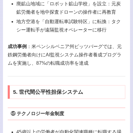
廃鉱山地域に「ロボット鉱山学校」を設立：元炭
鉱労働者を地中探査ドローンの操作者に再教育
地方空港を「自動運転車試験特区」に転換：タク
シー運転手が遠隔監視オペレーターに移行
成功事例
：米ペンシルベニア州ピッツバーグでは、元
鉄鋼労働者向けにAI監視システム操作者養成プログラ
ムを実施し、87%の転職成功率を達成
5. 世代間公平性担保システム
⑤ テクノロジー年金制度
45歳以上の労働者が自動化関連職種に転職する場