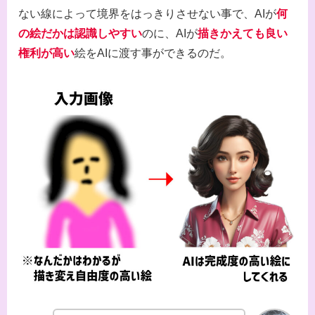
ない線によって境界をはっきりさせない事で、AIが
何
の絵だかは認識しやすい
のに、AIが
描きかえても良い
権利が高い
絵をAIに渡す事ができるのだ。