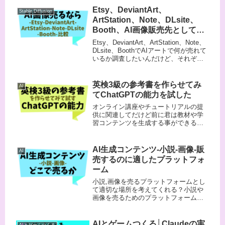
Etsy、DeviantArt、
Stable Diffusion
ArtStation、Note、DLsite、
Booth、AI画像販売先としての
比較
Etsy、DeviantArt、ArtStation、Note、
DLsite、BoothでAIアートで何が売れて
いるか調査したいんだけど、それぞれ
のサイトを見ても売れている数が分か
らない。調べる方法はわかる？各サイ
トでAIアートがどの程度売...
英検3級の参考書を作らせてみ
AI
てChatGPTの能力を試した
オンライン講座やチュートリアルの提
供に関連してだけど前に君は教材や学
習コンテンツを生成する事ができると
言っていたよね。試しに英検3級の単語
帳ってつくれる？もちろん、英検3級の
単語帳を作成することはできます。以
AI生成コンテンツ-小説-画像-販
AI
下は英検3級に頻出する単語をリス...
売するのに適したプラットフォ
ーム
小説,画像を売るプラットフォームとし
て適切な場所を考えてくれる？小説や
画像を売るためのプラットフォームと
しては、以下のようなものが適してい
ます。それぞれの特徴や利点を紹介し
ます。小説と画像を売るのに適したプ
AIとゲームつくる│Claudeの実