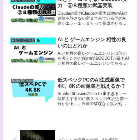
AIとゲームつくる
ラットフォーム(function(...
力 ②８種類の武器実装
Claudeの実力Claudeの実力は他のAIの
追随を許さない所まで来ている他のAI
達がエラー出しまくって完成させる事
ができなかったコードをClaudeなら完
成させられる現在の挙動まとめ ①エラ
ー 強制終了 ・スプレッドショット ②
AI と ゲームエンジン 相性の良
AIとゲームつくる
最初の一...
いのはどれか
AIと相性の良いゲームエンジンは何か
を考えたのだ僕の結論GODOTが最もAI
と相性の良いゲームエンジンである
(スマホ向けにも出したい場合)前提知識
ゲームエンジンとはゲームエンジンと
いうのは、ゲームを作るために必要な
低スペックPCのAI生成画像で
Stable Diffusion
機能をまとめて用意してく...
4K、8Kの画像集と戦えるか？
Stable Diffusionのhire fix重すぎる...一
個拡大するのに低スペックPCだと数十
分かかる...。高速で破綻なく拡大処理
する方法ないかな...そうだ。無料で高
速のwaifu2x-caffeがあるじゃん。
ChatGPTに低...