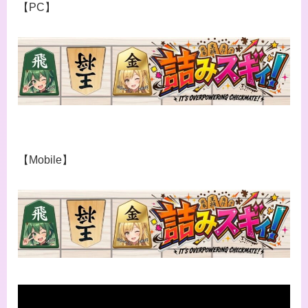
【PC】
【Mobile】