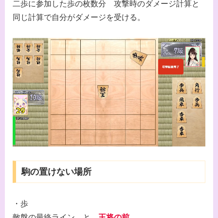
二歩に参加した歩の枚数分 攻撃時のダメージ計算と
同じ計算で自分がダメージを受ける。
駒の置けない場所
・歩
敵盤の最終ライン と
王将の前
。