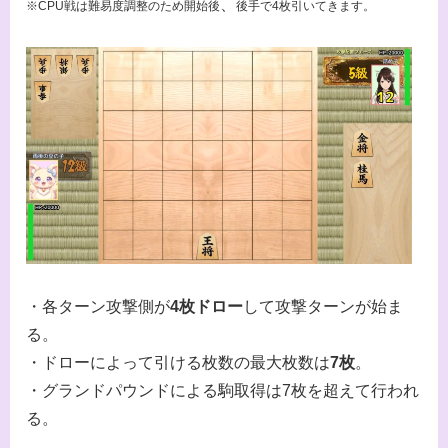
、
※CPU戦は難易度調整のため開始後
後手で4枚引いてきます。
・各ターン攻撃側が
4枚ドロー
して攻撃ターンが始ま
る。
・ドローによって引ける枚数の最大枚数は
7枚
。
・グランドパウンドによる駒取得は7枚を超えて行われ
る。