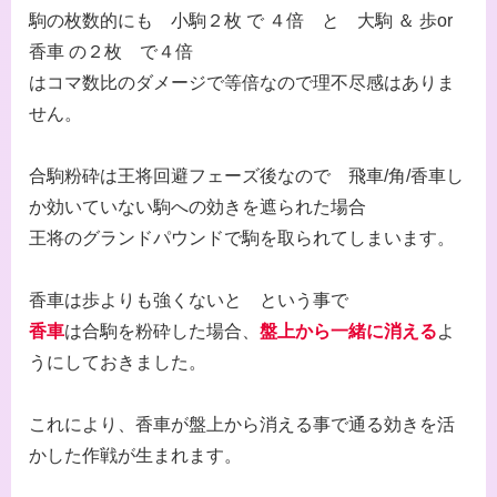
駒の枚数的にも 小駒２枚 で ４倍 と 大駒 ＆ 歩or
香車 の２枚 で４倍
はコマ数比のダメージで等倍なので理不尽感はありま
せん。
合駒粉砕は王将回避フェーズ後なので 飛車/角/香車し
か効いていない駒への効きを遮られた場合
王将のグランドパウンドで駒を取られてしまいます。
香車は歩よりも強くないと という事で
香車
は合駒を粉砕した場合、
盤上から一緒に消える
よ
うにしておきました。
これにより、香車が盤上から消える事で通る効きを活
かした作戦が生まれます。