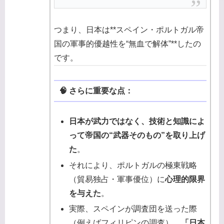
つまり、日本は**スペイン・ポルトガル帝
国の軍事的優越性を“無血で解体”**したの
です。
🧠 さらに重要な点：
日本が武力ではなく、技術と知識によ
って帝国の“武器そのもの”を取り上げ
た
。
それにより、ポルトガルの極東戦略
（貿易独占・軍事優位）に
心理的限界
を与えた
。
実際、スペインが調査団を送った際
（例えばフィリピンの調査）、
「日本