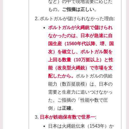
など）の中で現地需要に応じた
もの。
ご指摘は正しい
。
ポルトガルが儲けられなかった理由:
ポルトガルが火縄銃で儲けられ
なかったのは、日本が急速に自
国生産（1560年代以降、堺、国
友）を確立し、ポルトガル製を
上回る数量（10万挺以上）と性
能（改良型火縄銃）で市場を支
配したから。
ポルトガルの供給
能力（数百挺規模）は、日本の
需要と生産力に追いつけなかっ
た。ご指摘の「性能や数で圧
倒」は
正確
。
日本が鉄砲保有数で世界一
:
日本は火縄銃伝来（1543年）か