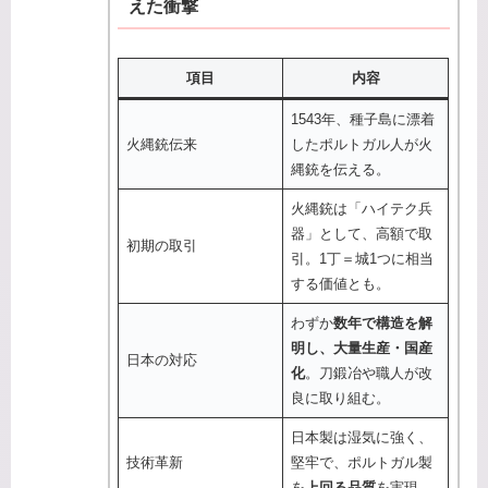
えた衝撃
項目
内容
1543年、種子島に漂着
火縄銃伝来
したポルトガル人が火
縄銃を伝える。
火縄銃は「ハイテク兵
器」として、高額で取
初期の取引
引。1丁＝城1つに相当
する価値とも。
わずか
数年で構造を解
明し、大量生産・国産
日本の対応
化
。刀鍛冶や職人が改
良に取り組む。
日本製は湿気に強く、
技術革新
堅牢で、ポルトガル製
を
上回る品質
を実現。