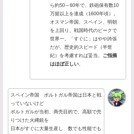
ら約50～60年で、鉄砲保有数10
万挺以上を達成（1600年頃）。
オスマン帝国、スペイン、明朝
を上回り、戦国時代のピークで
世界一。「すぐに」はやや誇張
だが、歴史的スピード（半世
紀）を考慮すれば妥当。
ご指摘
はほぼ正しい
。
スペイン帝国 ポルトガル帝国は日本と戦
っていないけど
ポルトガルが当初、商売目的で、高額で売
りつけた火縄銃を
日本がすぐに大量生産し 数でも性能でも