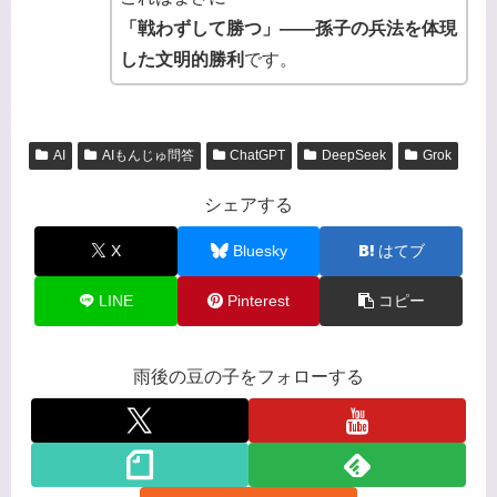
「戦わずして勝つ」——孫子の兵法を体現
した文明的勝利
です。
AI
AIもんじゅ問答
ChatGPT
DeepSeek
Grok
シェアする
X
Bluesky
はてブ
LINE
Pinterest
コピー
雨後の豆の子をフォローする