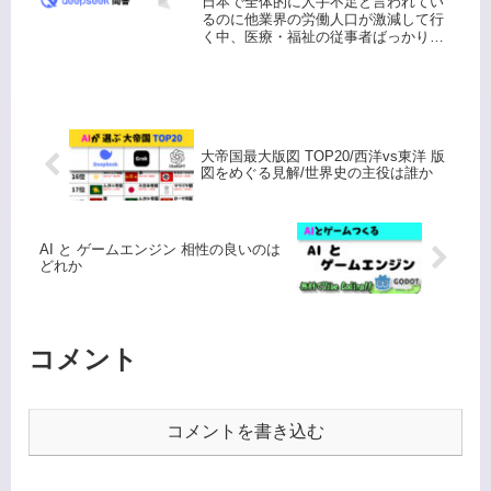
日本で全体的に人手不足と言われてい
それは合理的だと思います
るのに他業界の労働人口が激減して行
く中、医療・福祉の従事者ばっかり増
か？
やす事を国策としてやっておきなが
ら、日本が30年不況の原因を減税しな
かった事が原因という人がいますが、
合理的だと思いますか？ああ、この質
問...
大帝国最大版図 TOP20/西洋vs東洋 版
図をめぐる見解/世界史の主役は誰か
AI と ゲームエンジン 相性の良いのは
どれか
コメント
コメントを書き込む