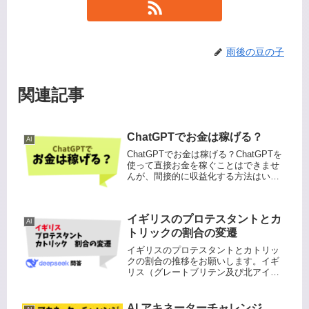
雨後の豆の子
関連記事
ChatGPTでお金は稼げる？
AI
ChatGPTでお金は稼げる？ChatGPTを
使って直接お金を稼ぐことはできませ
んが、間接的に収益化する方法はいく
つかあります。以下はそのいくつかの
例です。マネタイズの例コンテンツ生
成: ChatGPTを使用してブログ記事やウ
イギリスのプロテスタントとカ
ェブコンテンツ...
AI
トリックの割合の変遷
イギリスのプロテスタントとカトリッ
クの割合の推移をお願いします。イギ
リス（グレートブリテン及び北アイル
ランド連合王国）におけるプロテスタ
ントとカトリックの人口比率の推移
を、歴史的背景と現代のデータに基づ
AI アキネーターチャレンジ