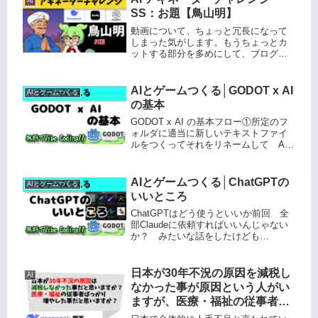
AI
いて解説します。DeepSeekの解答...
SS：お題【鳥山明】
動画について、ちょっと冗長になって
しまった気がします。もうちょっとカ
ットする部分を多めにして、ブログで
補間する方が良かったかもしれませ
ん。冗長だと感じた方はすいません。
DeepSeekSS1SS2SS3SS4SS5SS6SS
AIとゲームつくる│GODOT x AI
AIとゲームつくる
7GrokCha...
の基本
GODOT x AI の基本フロー①所定のフ
ォルダに適当に新しいテキストファイ
ルをつくってそれをリネームして AI
が出してきたファイル名と同じ名前の
ファイルを作る ※.txtのところを .gd
とか .tscn .tresとかにする ※名
AIとゲームつくる│ChatGPTの
AIとゲームつくる
前...
いいところ
ChatGPTはどう使うといいか前回 全
部Claudeに依頼すればいいんじゃない
か？ みたいな話をしたけども
ChatGPTにはChatGPTで使える点もあ
る 一番は気軽に使える点あと 難し
すぎないクリエイティビティなタスク
日本が30年不況の原因を減税し
AI
ならClaudeよ...
なかった事が原因という人がい
ますが、医療・福祉の従事者ば
っかり増やした事を無視して、